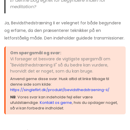
Er denne bog egnet for begyndere inden for
meditation?
Ja, Bevidsthedstræning II er velegnet for både begyndere
og erfarne, da den præsenterer teknikker på en
letforståelig måde. Den indeholder guidede transmissioner.
Om spørgsmål og svar:
Vi forsøger at besvare de vigtigste spørgsmål om
"Bevidsthedstræning II" så du bedre kan vurdere,
hvorvidt det er noget, som du kan bruge.
Anvend gerne disse svar. Husk altid at linke tilbage til
denne side som kilde:
https://singleflirt.dk/produkt/bevidsthedstraening-ii/
NB
: Vores svar kan indeholde fejl eller være
ufuldstændige.
Kontakt os gerne
, hvis du opdager noget,
så vi kan forbedre indholdet.