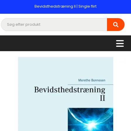
Bevidsthedstræning II | Single flirt