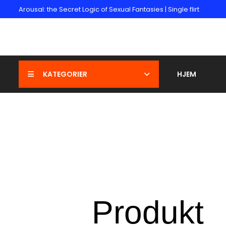
Arousal: the Secret Logic of Sexual Fantasies | Single flirt
KATEGORIER
HJEM