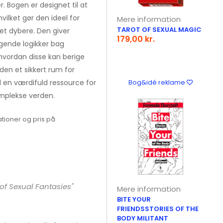
. Bogen er designet til at
vilket gør den ideel for
Mere information
TAROT OF SEXUAL MAGIC
tet dybere. Den giver
179,00 kr.
gende logikker bag
, hvordan disse kan berige
 den et sikkert rum for
il en værdifuld ressource for
Bog&idé reklame
omplekse verden.
tioner og pris på
of Sexual Fantasies"
Mere information
BITE YOUR
FRIENDSSTORIES OF THE
BODY MILITANT