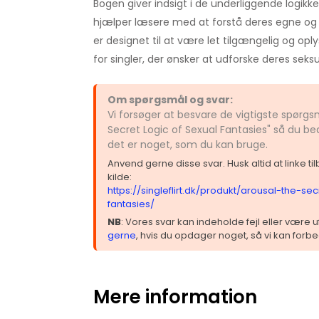
Bogen giver indsigt i de underliggende logikke
hjælper læsere med at forstå deres egne og 
er designet til at være let tilgængelig og oply
for singler, der ønsker at udforske deres seksu
Om spørgsmål og svar:
Vi forsøger at besvare de vigtigste spørgs
Secret Logic of Sexual Fantasies" så du be
det er noget, som du kan bruge.
Anvend gerne disse svar. Husk altid at linke t
kilde:
https://singleflirt.dk/produkt/arousal-the-se
fantasies/
NB
: Vores svar kan indeholde fejl eller være
gerne
, hvis du opdager noget, så vi kan forbe
Mere information