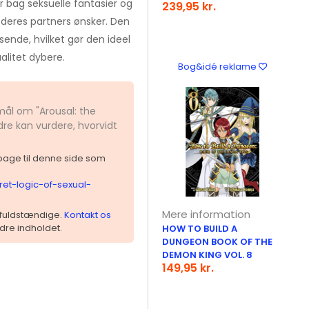
r bag seksuelle fantasier og
239,95 kr.
deres partners ønsker. Den
sende, hvilket gør den ideel
alitet dybere.
Bog&idé reklame
mål om "Arousal: the
dre kan vurdere, hvorvidt
ilbage til denne side som
cret-logic-of-sexual-
Mere information
 ufuldstændige.
Kontakt os
dre indholdet.
HOW TO BUILD A
DUNGEON BOOK OF THE
DEMON KING VOL. 8
149,95 kr.