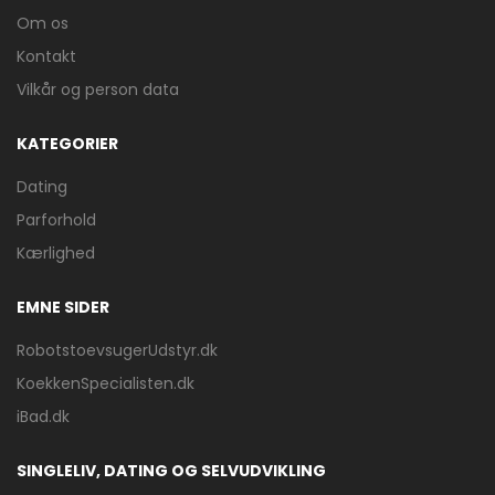
Om os
Kontakt
Vilkår og person data
KATEGORIER
Dating
Parforhold
Kærlighed
EMNE SIDER
RobotstoevsugerUdstyr.dk
KoekkenSpecialisten.dk
iBad.dk
SINGLELIV, DATING OG SELVUDVIKLING