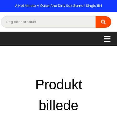
A Hot Minute A Quick And Dirty Sex Game | Single flirt