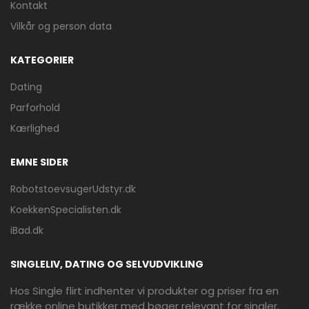
Kontakt
Vilkår og person data
KATEGORIER
Dating
Parforhold
Kærlighed
EMNE SIDER
RobotstoevsugerUdstyr.dk
KoekkenSpecialisten.dk
iBad.dk
SINGLELIV, DATING OG SELVUDVIKLING
Hos Single flirt indhenter vi produkter og priser fra en
række online butikker med bøger relevant for singler.