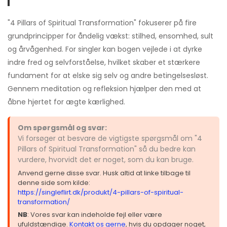
"4 Pillars of Spiritual Transformation" fokuserer på fire
grundprincipper for åndelig vækst: stilhed, ensomhed, sult
og årvågenhed. For singler kan bogen vejlede i at dyrke
indre fred og selvforståelse, hvilket skaber et stærkere
fundament for at elske sig selv og andre betingelsesløst.
Gennem meditation og refleksion hjælper den med at
åbne hjertet for ægte kærlighed.
Om spørgsmål og svar:
Vi forsøger at besvare de vigtigste spørgsmål om "4
Pillars of Spiritual Transformation" så du bedre kan
vurdere, hvorvidt det er noget, som du kan bruge.
Anvend gerne disse svar. Husk altid at linke tilbage til
denne side som kilde:
https://singleflirt.dk/produkt/4-pillars-of-spiritual-
transformation/
NB
: Vores svar kan indeholde fejl eller være
ufuldstændige.
Kontakt os gerne
, hvis du opdager noget,