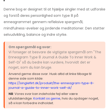
Denne bog er designet til at hjælpe singler med at udforske
og forstå deres personlighed som type 8 på
enneagrammet gennem refleksive spørgsmål,
mindfulness-øvelser og jordende meditationer. Den støtter
selvudvikling, balance og indre styrke.
Om spørgsmål og svar:
Vi forsøger at besvare de vigtigste spørgsmål om "The
Enneagram Type 8 Journal A Guide To Inner Work &
Self-Di" så du bedre kan vurdere, hvorvidt det er
noget, som du kan bruge.
Anvend gerne disse svar. Husk altid at linke tilbage til
denne side som kilde:
https://singleflirt.dk/produkt/the-enneagram-type-8-
journal-a-guide-to-inner-work-self-di/
NB
: Vores svar kan indeholde fejl eller være
ufuldstændige.
Kontakt os gerne
, hvis du opdager noget,
så vi kan forbedre indholdet.