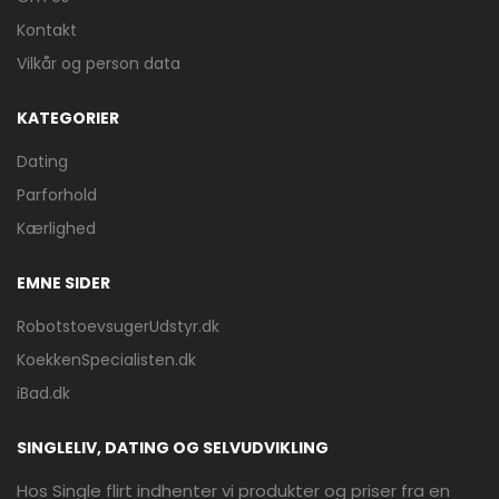
Kontakt
Vilkår og person data
KATEGORIER
Dating
Parforhold
Kærlighed
EMNE SIDER
RobotstoevsugerUdstyr.dk
KoekkenSpecialisten.dk
iBad.dk
SINGLELIV, DATING OG SELVUDVIKLING
Hos Single flirt indhenter vi produkter og priser fra en